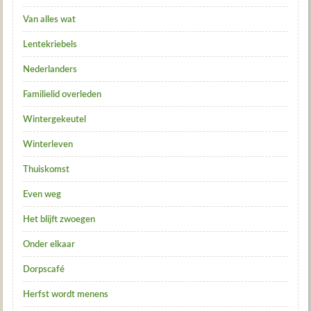
Van alles wat
Lentekriebels
Nederlanders
Familielid overleden
Wintergekeutel
Winterleven
Thuiskomst
Even weg
Het blijft zwoegen
Onder elkaar
Dorpscafé
Herfst wordt menens