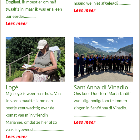
Dogliani. Ik moest er om half
maand wel niet afgelegd?.............
Lees meer
twaalf zijn, maar ik was er al een
uur eerder.............
Lees meer
Logé
Sant'Anna di Vinadio
Mijn logé is weer naar huis. Van
Ons koor Due Torri Maria Tarditi
te voren maakte ik me een
was uitgenodigd om te komen
beetje zenuwachtig over de
zingen in Sant'Anna di Vinadio.
komst van mijn vriendin
..................................
Lees meer
Marianne, omdat ze hier al zo
vaak is geweest................................
Lees meer