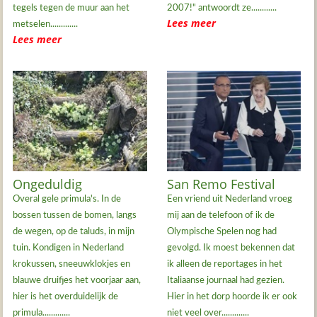
tegels tegen de muur aan het
2007!" antwoordt ze............
Lees meer
metselen.............
Lees meer
Ongeduldig
San Remo Festival
Overal gele primula's. In de
Een vriend uit Nederland vroeg
bossen tussen de bomen, langs
mij aan de telefoon of ik de
de wegen, op de taluds, in mijn
Olympische Spelen nog had
tuin. Kondigen in Nederland
gevolgd. Ik moest bekennen dat
krokussen, sneeuwklokjes en
ik alleen de reportages in het
blauwe druifjes het voorjaar aan,
Italiaanse journaal had gezien.
hier is het overduidelijk de
Hier in het dorp hoorde ik er ook
primula.............
niet veel over.............