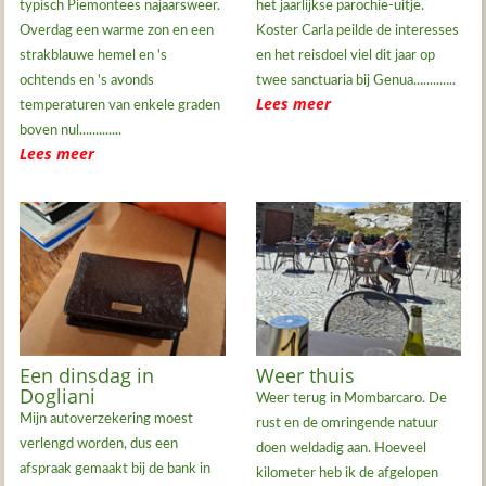
typisch Piëmontees najaarsweer.
het jaarlijkse parochie-uitje.
Overdag een warme zon en een
Koster Carla peilde de interesses
strakblauwe hemel en 's
en het reisdoel viel dit jaar op
ochtends en 's avonds
twee sanctuaria bij Genua.............
Lees meer
temperaturen van enkele graden
boven nul.............
Lees meer
Een dinsdag in
Weer thuis
Dogliani
Weer terug in Mombarcaro. De
Mijn autoverzekering moest
rust en de omringende natuur
verlengd worden, dus een
doen weldadig aan. Hoeveel
afspraak gemaakt bij de bank in
kilometer heb ik de afgelopen