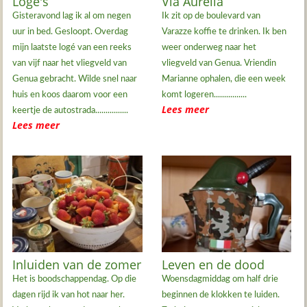
Logé's
Via Aurelia
Gisteravond lag ik al om negen
Ik zit op de boulevard van
uur in bed. Gesloopt. Overdag
Varazze koffie te drinken. Ik ben
mijn laatste logé van een reeks
weer onderweg naar het
van vijf naar het vliegveld van
vliegveld van Genua. Vriendin
Genua gebracht. Wilde snel naar
Marianne ophalen, die een week
huis en koos daarom voor een
komt logeren................
Lees meer
keertje de autostrada................
Lees meer
Inluiden van de zomer
Leven en de dood
Het is boodschappendag. Op die
Woensdagmiddag om half drie
dagen rijd ik van hot naar her.
beginnen de klokken te luiden.