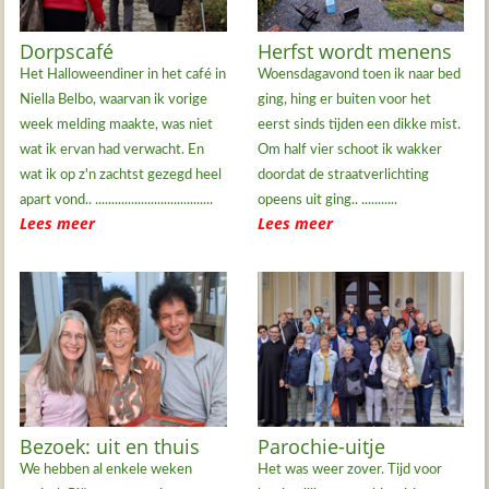
Dorpscafé
Herfst wordt menens
Het Halloweendiner in het café in
Woensdagavond toen ik naar bed
Niella Belbo, waarvan ik vorige
ging, hing er buiten voor het
week melding maakte, was niet
eerst sinds tijden een dikke mist.
wat ik ervan had verwacht. En
Om half vier schoot ik wakker
wat ik op z'n zachtst gezegd heel
doordat de straatverlichting
apart vond.. ....................................
opeens uit ging.. ...........
Lees meer
Lees meer
Bezoek: uit en thuis
Parochie-uitje
We hebben al enkele weken
Het was weer zover. Tijd voor