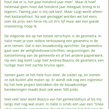
hout dat er is, het gaat honderd jaar mee". Maar ik hoef
helemaal geen hout dat honderd jaar meegaat, breng ik er
tegenin. Twintig jaar is mij ook best. Maar Luigi werkt alleen
met kastanjehout. Na wat gesteggel worden we het eens
over de prijs, een forse rib uit m'n lijf maar wel een goede
investering, hoop ik.
De volgende die op het toneel verschijnt, is de geometra. In
Italië moet je voor iedere verbouwing een geometra in de
arm nemen. Dat is een bouwkundig opzichter. De geometra
gaat over de veiligheidsvoorschriften, vergunningen, de
toestemming van de gemeente en al het andere papierwerk.
Op een dag komt Luigi met Andrea Boazzo, de geometra, een
rustige man met zachte bruine ogen.
Samen gaan ze het hele huis door, de zolder op, en nemen
ze ook buiten alle maten op. Er wordt ook nog een ingenieur
bij het hele project betrokken die de bouwkundige
berekeningen maakt (kost ook weer 500 piek).
Niet veel later komt Boazzo van het gemeentehuis af bij mij
langs met nog wat eisen. In Italië is sinds een jaar een "linea
vita" verplicht, een metalen draad die boven het dak over de