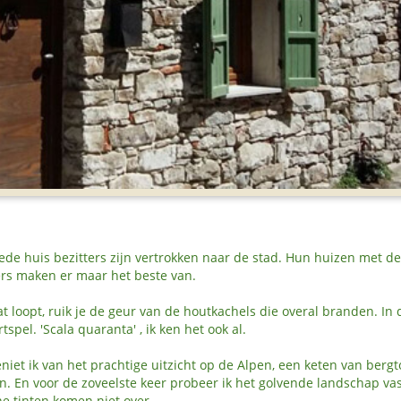
eede huis bezitters zijn vertrokken naar de stad. Hun huizen met d
vers maken er maar het beste van.
aat loopt, ruik je de geur van de houtkachels die overal branden. In
spel. 'Scala quaranta' , ik ken het ook al.
iet ik van het prachtige uitzicht op de Alpen, een keten van berg
. En voor de zoveelste keer probeer ik het golvende landschap vas
e tinten komen niet over.