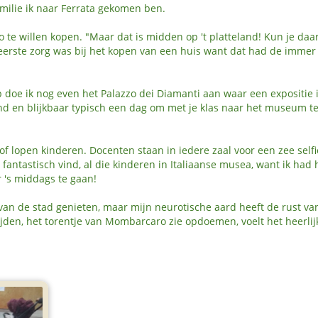
milie ik naar Ferrata gekomen ben.
 te willen kopen. "Maar dat is midden op 't platteland! Kun je daa
n eerste zorg was bij het kopen van een huis want dat had de immer
ep doe ik nog even het Palazzo dei Diamanti aan waar een expositie 
end en blijkbaar typisch een dag om met je klas naar het museum t
n of lopen kinderen. Docenten staan in iedere zaal voor een zee selfi
fantastisch vind, al die kinderen in Italiaanse musea, want ik had 
 's middags te gaan!
 van de stad genieten, maar mijn neurotische aard heeft de rust va
rijden, het torentje van Mombarcaro zie opdoemen, voelt het heerlij