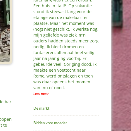
Een huis in Italië. Op vakantie
stond ik steevast lang voor de
etalage van de makelaar ter
plaatse. Maar het moment was
(nog) niet geschikt. Ik werkte nog,
mijn geliefde was ziek, m’n
ouders hadden steeds meer zorg
nodig. Ik bleef dromen en
fantaseren, allemaal heel veilig.
Jaar na jaar ging voorbij. Er
gebeurde veel. Cor ging dood, ik
maakte een voettocht naar
Rome, werd ontslagen en toen
was daar opeens het moment
e
van: nu of nooit.
Lees meer
 de bar
De markt
toppen
Bidden voor moeder
t te