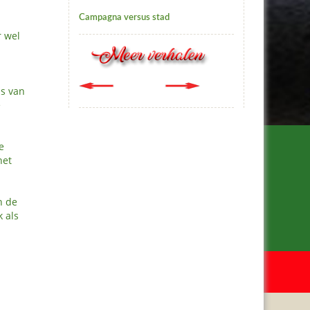
Campagna versus stad
r wel
is van
e
e
het
n de
k als
Meer van Ineke
www.metinekeinitalie.nl