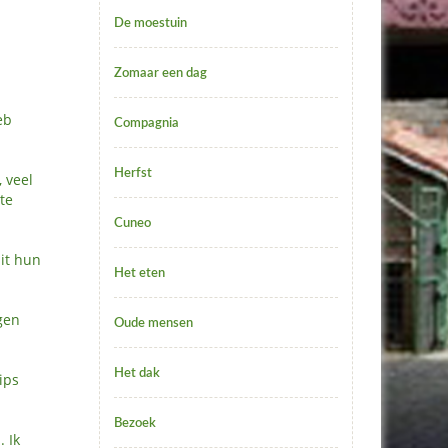
De moestuin
Zomaar een dag
eb
Compagnia
Herfst
 veel
te
Cuneo
it hun
Het eten
gen
Oude mensen
Het dak
ips
Bezoek
. Ik