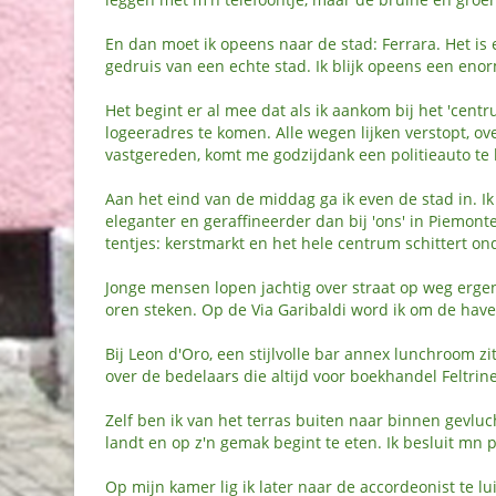
En dan moet ik opeens naar de stad: Ferrara. Het is
gedruis van een echte stad. Ik blijk opeens een enor
Het begint er al mee dat als ik aankom bij het 'centr
logeeradres te komen. Alle wegen lijken verstopt, ov
vastgereden, komt me godzijdank een politieauto te hu
Aan het eind van de middag ga ik even de stad in. Ik
eleganter en geraffineerder dan bij 'ons' in Piemont
tentjes: kerstmarkt en het hele centrum schittert ond
Jonge mensen lopen jachtig over straat op weg ergen
oren steken. Op de Via Garibaldi word ik om de have
Bij Leon d'Oro, een stijlvolle bar annex lunchroom 
over de bedelaars die altijd voor boekhandel Feltrine
Zelf ben ik van het terras buiten naar binnen gevlu
landt en op z'n gemak begint te eten. Ik besluit mn
Op mijn kamer lig ik later naar de accordeonist te lui