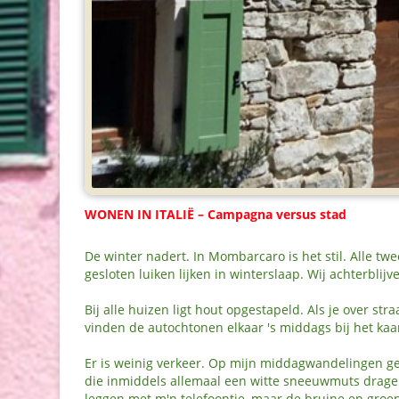
WONEN IN ITALIË – Campagna versus stad
De winter nadert. In Mombarcaro is het stil. Alle tw
gesloten luiken lijken in winterslaap. Wij achterblij
Bij alle huizen ligt hout opgestapeld. Als je over str
vinden de autochtonen elkaar 's middags bij het kaart
Er is weinig verkeer. Op mijn middagwandelingen gen
die inmiddels allemaal een witte sneeuwmuts dragen
leggen met m'n telefoontje, maar de bruine en groen