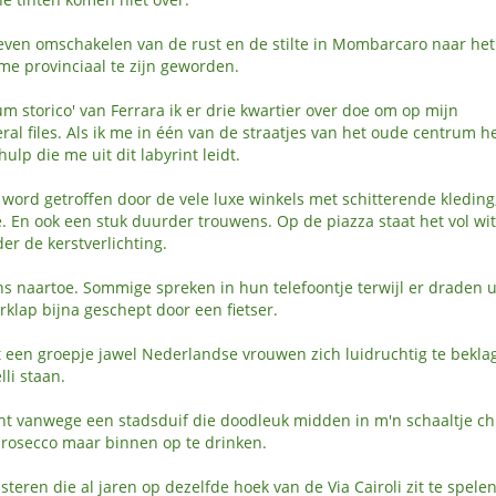
 even omschakelen van de rust en de stilte in Mombarcaro naar het
me provinciaal te zijn geworden.
um storico' van Ferrara ik er drie kwartier over doe om op mijn
eral files. Als ik me in één van de straatjes van het oude centrum h
lp die me uit dit labyrint leidt.
 word getroffen door de vele luxe winkels met schitterende kleding,
e. En ook een stuk duurder trouwens. Op de piazza staat het vol wit
er de kerstverlichting.
s naartoe. Sommige spreken in hun telefoontje terwijl er draden u
rklap bijna geschept door een fietser.
zit een groepje jawel Nederlandse vrouwen zich luidruchtig te bekla
lli staan.
cht vanwege een stadsduif die doodleuk midden in m'n schaaltje ch
 prosecco maar binnen op te drinken.
steren die al jaren op dezelfde hoek van de Via Cairoli zit te spelen