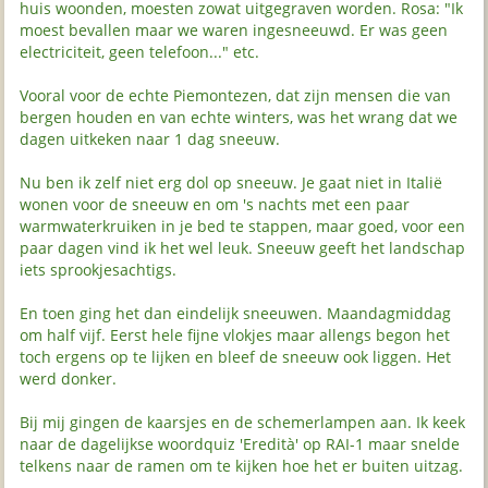
huis woonden, moesten zowat uitgegraven worden. Rosa: "Ik
moest bevallen maar we waren ingesneeuwd. Er was geen
electriciteit, geen telefoon..." etc.
Vooral voor de echte Piemontezen, dat zijn mensen die van
bergen houden en van echte winters, was het wrang dat we
dagen uitkeken naar 1 dag sneeuw.
Nu ben ik zelf niet erg dol op sneeuw. Je gaat niet in Italië
wonen voor de sneeuw en om 's nachts met een paar
warmwaterkruiken in je bed te stappen, maar goed, voor een
paar dagen vind ik het wel leuk. Sneeuw geeft het landschap
iets sprookjesachtigs.
En toen ging het dan eindelijk sneeuwen. Maandagmiddag
om half vijf. Eerst hele fijne vlokjes maar allengs begon het
toch ergens op te lijken en bleef de sneeuw ook liggen. Het
werd donker.
Bij mij gingen de kaarsjes en de schemerlampen aan. Ik keek
naar de dagelijkse woordquiz 'Eredità' op RAI-1 maar snelde
telkens naar de ramen om te kijken hoe het er buiten uitzag.