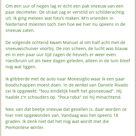
Om een uur of negen lag er echt een pak sneeuw van een
paar decimeter. De straat zag er verstild en schilderachtig
uit. Ik ging meteen wat foto's maken. M'n vrienden in
Nederland moesten toch zien hoe we hier nu opeens in de
sneeuw zaten.
De volgende ochtend kwam Manuel al om half acht met de
sneeuwschuiver voorbij. De zon scheen, de lucht was blauw
en in een paar uur tijd zagen de heuvels er weer even
roestbruin uit als twee dagen geleden, alleen in de tuin bleef
nog wat liggen.
Ik glibberde met de auto naar Monesiglio waar ik een paar
boodschappen moest doen. In de winkel van Daniele Rivado
zei ik opgewekt: "Nou eindelijk heeft het gesneeuwd". Hij
haalde z'n schouders op. "Poca roba" zei hij minachtend.
Nee, van dat beetje sneeuw dat gevallen is, daar worden ze
hier niet opgewonden van. Vandaag was het opeens 18
graden. Ik denk niet dat het nog wat wordt met die
Piemontese winter.