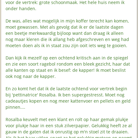
voor de vertrek: grote schoonmaak. Het hele huis neem ik
onder handen.
De was, alles wat mogelijk in mijn koffer terecht kan komen,
moet gewassen. Met als gevolg dat ik er de laatste dagen
een beetje merkwaardig bijloop want dan draag ik alleen
nog maar kleren die ik allang heb afgeschreven en weg had
moeten doen als ik in staat zou zijn ooit iets weg te gooien.
Dan kijk ik mezelf op een ochtend kritisch aan in de spiegel
en zie een soort ragebol rondom een bleek gezicht, haar dat
alle kanten op staat en ik besef: de kapper! Ik moet beslist
ook nog naar de kapper.
En zo komt het dat ik de laatste ochtend voor vertrek begin
bij 'pettinatrice' Rosalba. Ik ben supergestresst. Moet nog
cadeautjes kopen en nog meer kattenvoer en pellets en geld
pinnen....
Rosalba keuvelt met een klant en rolt op haar gemak plukje
voor plukje haar in een stuk zilverpapier. Gelukkig heeft ze al
gauw in de gaten dat ik onrustig op m'n stoel zit te draaien.
Als ik het haar uitleg, snapt ze het gelukkig meteen en neemt