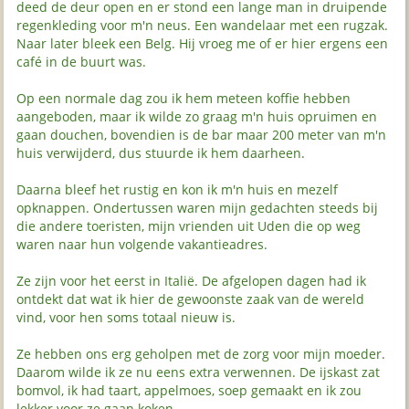
deed de deur open en er stond een lange man in druipende
regenkleding voor m'n neus. Een wandelaar met een rugzak.
Naar later bleek een Belg. Hij vroeg me of er hier ergens een
café in de buurt was.
Op een normale dag zou ik hem meteen koffie hebben
aangeboden, maar ik wilde zo graag m'n huis opruimen en
gaan douchen, bovendien is de bar maar 200 meter van m'n
huis verwijderd, dus stuurde ik hem daarheen.
Daarna bleef het rustig en kon ik m'n huis en mezelf
opknappen. Ondertussen waren mijn gedachten steeds bij
die andere toeristen, mijn vrienden uit Uden die op weg
waren naar hun volgende vakantieadres.
Ze zijn voor het eerst in Italië. De afgelopen dagen had ik
ontdekt dat wat ik hier de gewoonste zaak van de wereld
vind, voor hen soms totaal nieuw is.
Ze hebben ons erg geholpen met de zorg voor mijn moeder.
Daarom wilde ik ze nu eens extra verwennen. De ijskast zat
bomvol, ik had taart, appelmoes, soep gemaakt en ik zou
lekker voor ze gaan koken.