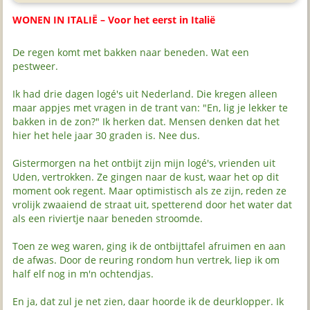
WONEN IN ITALIË – Voor het eerst in Italië
De regen komt met bakken naar beneden. Wat een
pestweer.
Ik had drie dagen logé's uit Nederland. Die kregen alleen
maar appjes met vragen in de trant van: "En, lig je lekker te
bakken in de zon?" Ik herken dat. Mensen denken dat het
hier het hele jaar 30 graden is. Nee dus.
Gistermorgen na het ontbijt zijn mijn logé's, vrienden uit
Uden, vertrokken. Ze gingen naar de kust, waar het op dit
moment ook regent. Maar optimistisch als ze zijn, reden ze
vrolijk zwaaiend de straat uit, spetterend door het water dat
als een riviertje naar beneden stroomde.
Toen ze weg waren, ging ik de ontbijttafel afruimen en aan
de afwas. Door de reuring rondom hun vertrek, liep ik om
half elf nog in m'n ochtendjas.
En ja, dat zul je net zien, daar hoorde ik de deurklopper. Ik