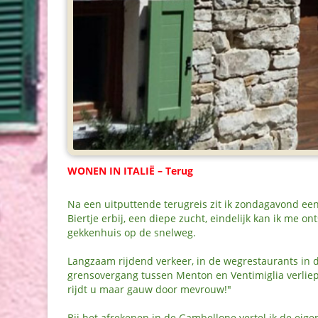
WONEN IN ITALIË – Terug
Na een uitputtende terugreis zit ik zondagavond een 
Biertje erbij, een diepe zucht, eindelijk kan ik me o
gekkenhuis op de snelweg.
Langzaam rijdend verkeer, in de wegrestaurants in d
grensovergang tussen Menton en Ventimiglia verliep
rijdt u maar gauw door mevrouw!"
Bij het afrekenen in de Gambellone vertel ik de eigen