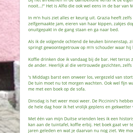
nooit...!" Het is Alfio die ook wel eens in de bar v
In m'n huis ziet alles er keurig uit. Grazia heeft zelfs
zelfgemaakte jam, eieren van haar kippen, zakjes dop
onuitgepakt in de gang staan en ga naar bed.
Als ik de volgende ochtend de keuken binnenstap, zi
springt gewoontegetrouw op m'n schouder waar hij bli
Koffie drinken doe ik vandaag bij de bar. Het terras z
de ander. Heerlijk al die vertrouwde gezichten, zelfs
's Middags barst een onweer los, vergezeld van stort
De tuin moet nu tot morgen wachten. Ook wel fijn wa
me met een boek op de sofa.
Dinsdag is het weer mooi weer. De Piccinini's hebb
de hele dag hoor ik het vrolijk geplens en gekwetter
Met één van mijn Duitse vrienden lees ik een histor
kan aan de tuintafel, koffie erbij. Het boek gaat ve
jaren geleden en wat je daarvan nu nog ziet. We 