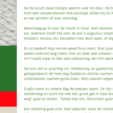
Na de lunch staat Giorgio opeens voor de deur. Hij 
hem wat nieuwe klanten heb bezorgd, willen hij en R
en we spreken af voor zaterdag.
Woensdag ga ik naar de markt in Ceva. Veel mensen 
vol. Iedereen heeft het over de per 6 augustus verpl
theaters, musea, etc. bezoeken met deze kaart, of di
En zo kabbelt mijn eerste week thuis voort. Niet sp
weken onkruid weg halen, hier en daar wat snoeien 
m'n hoofd maar ik heb veel voldoening van m'n werk
De tuin ziet er prachtig uit. Veelkleurig, en gewild b
geëxplodeerd, de hele dag fladderen allerlei soorte
rotsbloemen zoemen grote bijen. Mijn poezen volgen 
Guglia komt nu iedere dag de poesjes aaien. Ze zijn
donderdag en lacht me met een groot gat in haar bov
weg" gaat ze verder. "Gelijk met ons. Misschien gaan
Een enkeling gaat echt 'met vakantie' maar de mees