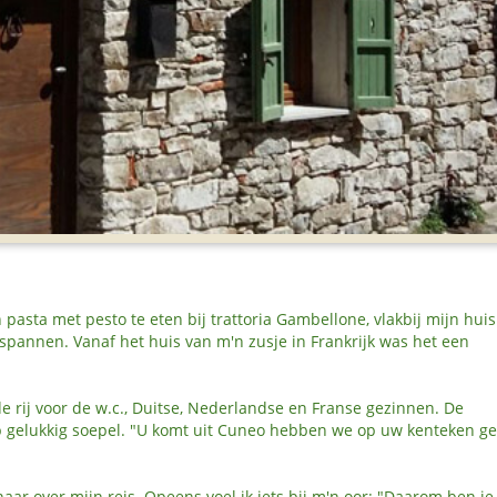
pasta met pesto te eten bij trattoria Gambellone, vlakbij mijn huis
ntspannen. Vanaf het huis van m'n zusje in Frankrijk was het een
e rij voor de w.c., Duitse, Nederlandse en Franse gezinnen. De
 gelukkig soepel. "U komt uit Cuneo hebben we op uw kenteken ge
aar over mijn reis. Opeens voel ik iets bij m'n oor: "Daarom ben je