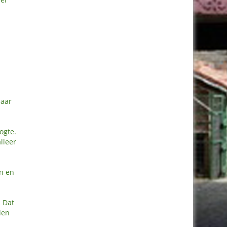
naar
ogte.
lleer
en en
. Dat
den