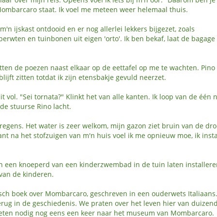
an Mombarcaro staat. Ik voel me meteen weer helemaal thuis.
 m'n ijskast ontdooid en er nog allerlei lekkers bijgezet, zoals
erwten en tuinbonen uit eigen 'orto'. Ik ben bekaf, laat de bagage
tten de poezen naast elkaar op de eettafel op me te wachten. Pino
jft zitten totdat ik zijn etensbakje gevuld neerzet.
it vol. "Sei tornata?" Klinkt het van alle kanten. Ik loop van de één 
 de stuurse Rino lacht.
regens. Het water is zeer welkom, mijn gazon ziet bruin van de dro
nt na het stofzuigen van m'n huis voel ik me opnieuw moe, ik insta
en een knoeperd van een kinderzwembad in de tuin laten installer
 van de kinderen.
isch boek over Mombarcaro, geschreven in een ouderwets Italiaans
r terug in de geschiedenis. We praten over het leven hier van duizen
moeten nodig nog eens een keer naar het museum van Mombarcaro.