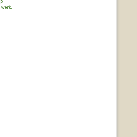
op
t werk.