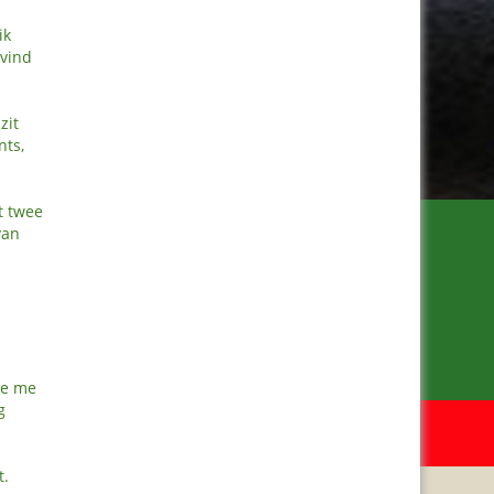
ik
 vind
zit
nts,
t twee
van
ze me
g
Meer van Ineke
www.metinekeinitalie.nl
t.