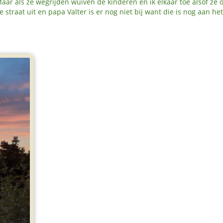
r als ze wegrijden wuiven de kinderen en ik elkaar toe alsof ze 
straat uit en papa Valter is er nog niet bij want die is nog aan he