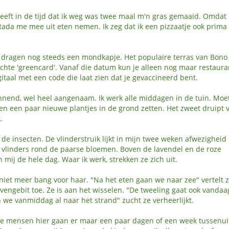
heeft in de tijd dat ik weg was twee maal m'n gras gemaaid. Omdat 
ada me mee uit eten nemen. Ik zeg dat ik een pizzaatje ook prima
dragen nog steeds een mondkapje. Het populaire terras van Bono 
ichte 'greencard'. Vanaf die datum kun je alleen nog maar restaura
gitaal met een code die laat zien dat je gevaccineerd bent.
annend, wel heel aangenaam. Ik werk alle middagen in de tuin. Moe
en een paar nieuwe plantjes in de grond zetten. Het zweet druipt 
.
ij de insecten. De vlinderstruik lijkt in mijn twee weken afwezigheid
n vlinders rond de paarse bloemen. Boven de lavendel en de roze
mij de hele dag. Waar ik werk, strekken ze zich uit.
 niet meer bang voor haar. "Na het eten gaan we naar zee" vertelt 
engebit toe. Ze is aan het wisselen. "De tweeling gaat ook vandaa
 we vanmiddag al naar het strand" zucht ze verheerlijkt.
te mensen hier gaan er maar een paar dagen of een week tussenui