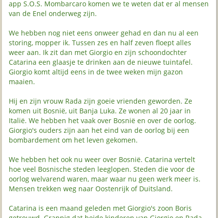
app S.O.S. Mombarcaro komen we te weten dat er al mensen
van de Enel onderweg zijn.
We hebben nog niet eens onweer gehad en dan nu al een
storing, mopper ik. Tussen zes en half zeven floept alles
weer aan. Ik zit dan met Giorgio en zijn schoondochter
Catarina een glaasje te drinken aan de nieuwe tuintafel.
Giorgio komt altijd eens in de twee weken mijn gazon
maaien.
Hij en zijn vrouw Rada zijn goeie vrienden geworden. Ze
komen uit Bosnië, uit Banja Luka. Ze wonen al 20 jaar in
Italië. We hebben het vaak over Bosnië en over de oorlog.
Giorgio's ouders zijn aan het eind van de oorlog bij een
bombardement om het leven gekomen.
We hebben het ook nu weer over Bosnië. Catarina vertelt
hoe veel Bosnische steden leeglopen. Steden die voor de
oorlog welvarend waren, maar waar nu geen werk meer is.
Mensen trekken weg naar Oostenrijk of Duitsland.
Catarina is een maand geleden met Giorgio's zoon Boris
getrouwd. Grappig dat beide kinderen van Giorgio en Rada,