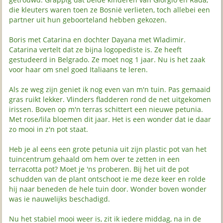
die kleuters waren toen ze Bosnië verlieten, toch allebei een
partner uit hun geboorteland hebben gekozen.
Boris met Catarina en dochter Dayana met Wladimir.
Catarina vertelt dat ze bijna logopediste is. Ze heeft
gestudeerd in Belgrado. Ze moet nog 1 jaar. Nu is het zaak
voor haar om snel goed Italiaans te leren.
Als ze weg zijn geniet ik nog even van m'n tuin. Pas gemaaid
gras ruikt lekker. Vlinders fladderen rond de net uitgekomen
irissen. Boven op m'n terras schittert een nieuwe petunia.
Met rose/lila bloemen dit jaar. Het is een wonder dat ie daar
zo mooi in z'n pot staat.
Heb je al eens een grote petunia uit zijn plastic pot van het
tuincentrum gehaald om hem over te zetten in een
terracotta pot? Moet je 'ns proberen. Bij het uit de pot
schudden van de plant ontschoot ie me deze keer en rolde
hij naar beneden de hele tuin door. Wonder boven wonder
was ie nauwelijks beschadigd.
Nu het stabiel mooi weer is, zit ik iedere middag, na in de