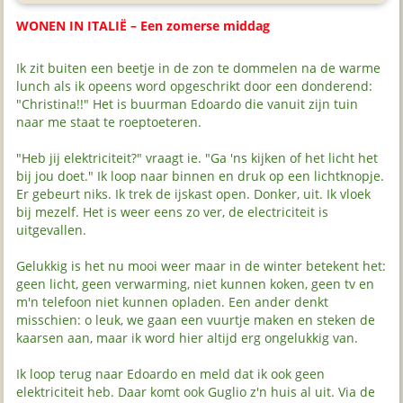
WONEN IN ITALIË – Een zomerse middag
Ik zit buiten een beetje in de zon te dommelen na de warme
lunch als ik opeens word opgeschrikt door een donderend:
"Christina!!" Het is buurman Edoardo die vanuit zijn tuin
naar me staat te roeptoeteren.
"Heb jij elektriciteit?" vraagt ie. "Ga 'ns kijken of het licht het
bij jou doet." Ik loop naar binnen en druk op een lichtknopje.
Er gebeurt niks. Ik trek de ijskast open. Donker, uit. Ik vloek
bij mezelf. Het is weer eens zo ver, de electriciteit is
uitgevallen.
Gelukkig is het nu mooi weer maar in de winter betekent het:
geen licht, geen verwarming, niet kunnen koken, geen tv en
m'n telefoon niet kunnen opladen. Een ander denkt
misschien: o leuk, we gaan een vuurtje maken en steken de
kaarsen aan, maar ik word hier altijd erg ongelukkig van.
Ik loop terug naar Edoardo en meld dat ik ook geen
elektriciteit heb. Daar komt ook Guglio z'n huis al uit. Via de