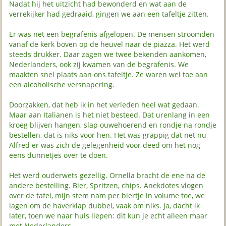
Nadat hij het uitzicht had bewonderd en wat aan de
verrekijker had gedraaid, gingen we aan een tafeltje zitten.
Er was net een begrafenis afgelopen. De mensen stroomden
vanaf de kerk boven op de heuvel naar de piazza. Het werd
steeds drukker. Daar zagen we twee bekenden aankomen,
Nederlanders, ook zij kwamen van de begrafenis. We
maakten snel plaats aan ons tafeltje. Ze waren wel toe aan
een alcoholische versnapering.
Doorzakken, dat heb ik in het verleden heel wat gedaan.
Maar aan Italianen is het niet besteed. Dat urenlang in een
kroeg blijven hangen, slap ouwehoerend en rondje na rondje
bestellen, dat is niks voor hen. Het was grappig dat net nu
Alfred er was zich de gelegenheid voor deed om het nog
eens dunnetjes over te doen.
Het werd ouderwets gezellig. Ornella bracht de ene na de
andere bestelling. Bier, Spritzen, chips. Anekdotes vlogen
over de tafel, mijn stem nam per biertje in volume toe, we
lagen om de haverklap dubbel, vaak om niks. Ja, dacht ik
later, toen we naar huis liepen: dit kun je echt alleen maar
met Nederlanders.