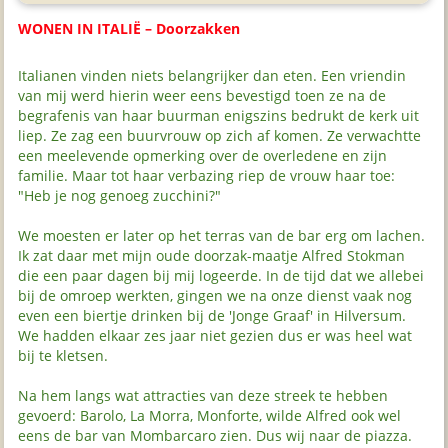
WONEN IN ITALIË – Doorzakken
Italianen vinden niets belangrijker dan eten. Een vriendin
van mij werd hierin weer eens bevestigd toen ze na de
begrafenis van haar buurman enigszins bedrukt de kerk uit
liep. Ze zag een buurvrouw op zich af komen. Ze verwachtte
een meelevende opmerking over de overledene en zijn
familie. Maar tot haar verbazing riep de vrouw haar toe:
"Heb je nog genoeg zucchini?"
We moesten er later op het terras van de bar erg om lachen.
Ik zat daar met mijn oude doorzak-maatje Alfred Stokman
die een paar dagen bij mij logeerde. In de tijd dat we allebei
bij de omroep werkten, gingen we na onze dienst vaak nog
even een biertje drinken bij de 'Jonge Graaf' in Hilversum.
We hadden elkaar zes jaar niet gezien dus er was heel wat
bij te kletsen.
Na hem langs wat attracties van deze streek te hebben
gevoerd: Barolo, La Morra, Monforte, wilde Alfred ook wel
eens de bar van Mombarcaro zien. Dus wij naar de piazza.