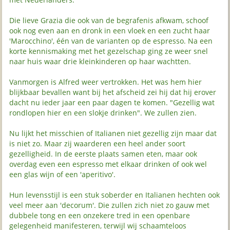
Die lieve Grazia die ook van de begrafenis afkwam, schoof
ook nog even aan en dronk in een vloek en een zucht haar
'Marocchino', één van de varianten op de espresso. Na een
korte kennismaking met het gezelschap ging ze weer snel
naar huis waar drie kleinkinderen op haar wachtten.
Vanmorgen is Alfred weer vertrokken. Het was hem hier
blijkbaar bevallen want bij het afscheid zei hij dat hij erover
dacht nu ieder jaar een paar dagen te komen. "Gezellig wat
rondlopen hier en een slokje drinken". We zullen zien.
Nu lijkt het misschien of Italianen niet gezellig zijn maar dat
is niet zo. Maar zij waarderen een heel ander soort
gezelligheid. In de eerste plaats samen eten, maar ook
overdag even een espresso met elkaar drinken of ook wel
een glas wijn of een 'aperitivo'.
Hun levensstijl is een stuk soberder en Italianen hechten ook
veel meer aan 'decorum'. Die zullen zich niet zo gauw met
dubbele tong en een onzekere tred in een openbare
gelegenheid manifesteren, terwijl wij schaamteloos