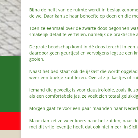
Bijna de helft van de ruimte wordt in beslag genom
de wc. Daar kan ze haar behoefte op doen en die moe
Toen ze eenmaal over de zwarte doos begonnen was,
smakelijk detail te vertellen, namelijk de praktische
De grote boodschap komt in dè doos terecht in een zak
daardoor geen geurtjes! en vervolgens legt ze een 
gooien.
Naast het bed staat ook de ijskast die wordt opgelad
weer een boekje kunt lezen. Overal zijn kastjes of ru
Iemand die gevoelig is voor claustrofobie, zoals ik
als een comfortabele jas, ze voelt zich totaal gelukki
Morgen gaat ze voor een paar maanden naar Nederl
Maar dan zet ze weer koers naar het zuiden, naar de
met dit vrije leventje hoeft dat ook niet meer. In Si