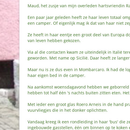
Maud, het zusje van mijn overleden hartsvriendin R
Een paar jaar geleden heeft ze haar leven totaal om
een camper. Of eigenlijk mag ik dat van haar niet ze
Ze heeft in haar eentje een groot deel van Europa d
van leven hebben gekozen.
Via al die contacten kwam ze uiteindelijk in Italië ter
geworden. Met name op Sicilië. Daar heeft ze langere
Maar nu is ze dus even in Mombarcaro. Ik had de log
haar eigen bed in de camper.
Na aankomst woensdagavond hebben we geborreld en
hebben tot half één 's nachts buiten zitten eten. Het
Met ieder een groot glas Roero Arneis in de hand p
vuurvliegjes die in het donker oplichtten.
Vandaag kreeg ik een rondleiding in haar 'bus' die z
ingebouwde gasstellen, één om binnen op te koken 