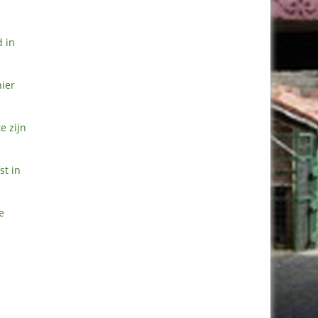
d in
nier
e zijn
st in
e
e