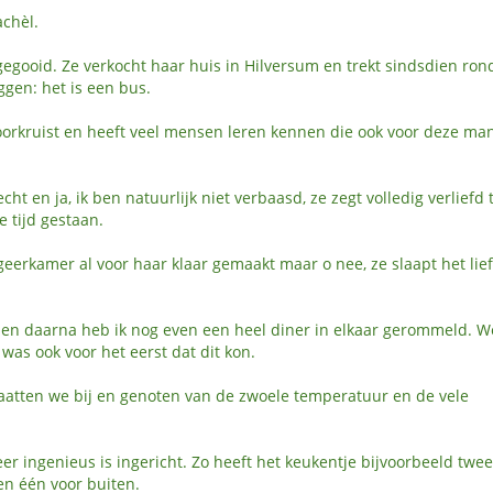
achèl.
gegooid. Ze verkocht haar huis in Hilversum en trekt sindsdien ron
ggen: het is een bus.
oorkruist en heeft veel mensen leren kennen die ook voor deze ma
echt en ja, ik ben natuurlijk niet verbaasd, ze zegt volledig verliefd t
 tijd gestaan.
eerkamer al voor haar klaar gemaakt maar o nee, ze slaapt het lief
 daarna heb ik nog even een heel diner in elkaar gerommeld. W
 was ook voor het eerst dat dit kon.
raatten we bij en genoten van de zwoele temperatuur en de vele
eer ingenieus is ingericht. Zo heeft het keukentje bijvoorbeeld twe
en één voor buiten.