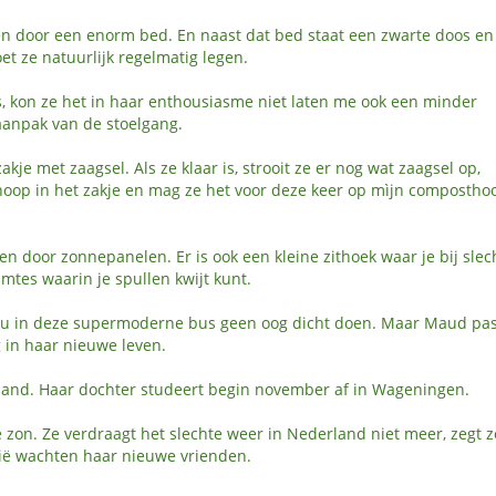
en door een enorm bed. En naast dat bed staat een zwarte doos en 
t ze natuurlijk regelmatig legen.
 kon ze het in haar enthousiasme niet laten me ook een minder
 aanpak van de stoelgang.
je met zaagsel. Als ze klaar is, strooit ze er nog wat zaagsel op,
knoop in het zakje en mag ze het voor deze keer op mìjn compostho
en door zonnepanelen. Er is ook een kleine zithoek waar je bij slec
imtes waarin je spullen kwijt kunt.
, zou in deze supermoderne bus geen oog dicht doen. Maar Maud pas
g in haar nieuwe leven.
and. Haar dochter studeert begin november af in Wageningen.
 zon. Ze verdraagt het slechte weer in Nederland niet meer, zegt z
cilië wachten haar nieuwe vrienden.