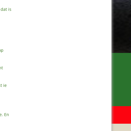
dat is
op
ht
t ie
e. En
Meer van Ineke
www.metinekeinitalie.nl