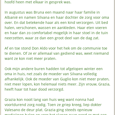
hoofd heen met elkaar in gesprek was.
In augustus was Bruna een maand naar haar familie in
Albanië en namen Silvana en haar dochter de zorg voor oma
over. En dat betekende haar als een kind verzorgen. Uit bed
halen, verschonen, wassen en aankleden. Haar eten voeren
en haar dan zo comfortabel mogelijk in haar stoel in de tuin
neerzetten, waar ze dan een groot deel van de dag zat.
Af en toe stond Don Aldo voor het hek om de communie toe
te dienen. Of ze er allemaal van gediend was, weet niemand
want ze kon niet meer praten.
Ook mijn andere buren hadden tot afgelopen winter een
oma in huis, net zoals de moeder van Silvana volledig
afhankelijk. Ook de moeder van Guglio kon niet meer praten,
niet meer lopen, kon helemaal niets meer. Zijn vrouw, Grazia,
heeft haar tot haar dood verzorgd.
Grazia kon nooit lang van huis weg want nonna had
voortdurend zorg nodig. Toen ze griep kreeg, liep dokter
Valesano de deur plat. Grazia ging steeds opnieuw
medicijnen halen en voor het slapen gaan werd er met een