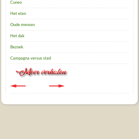
Cuneo
Het eten
Oude mensen
Het dak
Bezoek
Campagna versus stad