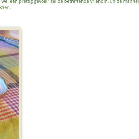
h wel een prettig gevoel" zei de betreffende vriendin. En de manne
ezien.