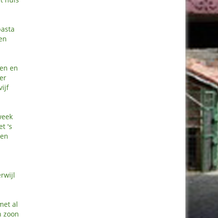
pasta
een
ken en
er
ijf
week
t 's
ten
rwijl
met al
n zoon