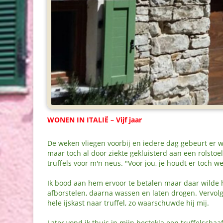
WONEN IN ITALIË – Vijf jaar
De weken vliegen voorbij en iedere dag gebeurt er we
maar toch al door ziekte gekluisterd aan een rols
truffels voor m'n neus. "Voor jou, je houdt er toch we
Ik bood aan hem ervoor te betalen maar daar wilde h
afborstelen, daarna wassen en laten drogen. Vervolge
hele ijskast naar truffel, zo waarschuwde hij mij.
Later vond ik thuis in mijn bestekla een truffelscha