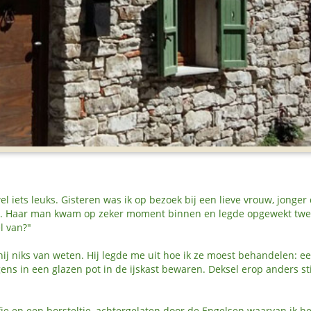
l iets leuks. Gisteren was ik op bezoek bij een lieve vrouw, jonger 
toel. Haar man kwam op zeker moment binnen en legde opgewekt tw
l van?"
ij niks van weten. Hij legde me uit hoe ik ze moest behandelen: ee
ns in een glazen pot in de ijskast bewaren. Deksel erop anders sti
afje en een borsteltje, achtergelaten door de Engelsen waarvan ik he