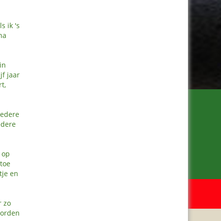
s ik 's
na
in
jf jaar
t,
iedere
edere
 op
 toe
tje en
Meer van Ineke
www.metinekeinitalie.nl
r zo
worden