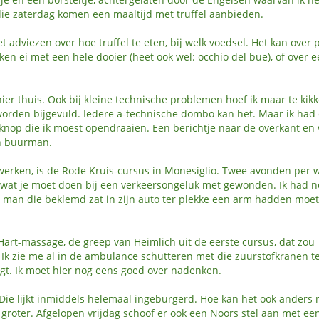
ie zaterdag komen een maaltijd met truffel aanbieden.
adviezen over hoe truffel te eten, bij welk voedsel. Het kan over 
kken ei met een hele dooier (heet ook wel: occhio del bue), of over 
ier thuis. Ook bij kleine technische problemen hoef ik maar te kik
 worden bijgevuld. Iedere a-technische dombo kan het. Maar ik had 
nop die ik moest opendraaien. Een berichtje naar de overkant en v
jn buurman.
erken, is de Rode Kruis-cursus in Monesiglio. Twee avonden per 
 wat je moet doen bij een verkeersongeluk met gewonden. Ik had ne
 man die beklemd zat in zijn auto ter plekke een arm hadden moe
 Hart-massage, de greep van Heimlich uit de eerste cursus, dat zou
Ik zie me al in de ambulance schutteren met die zuurstofkranen te
ijgt. Ik moet hier nog eens goed over nadenken.
 Die lijkt inmiddels helemaal ingeburgerd. Hoe kan het ook anders 
 groter. Afgelopen vrijdag schoof er ook een Noors stel aan met ee