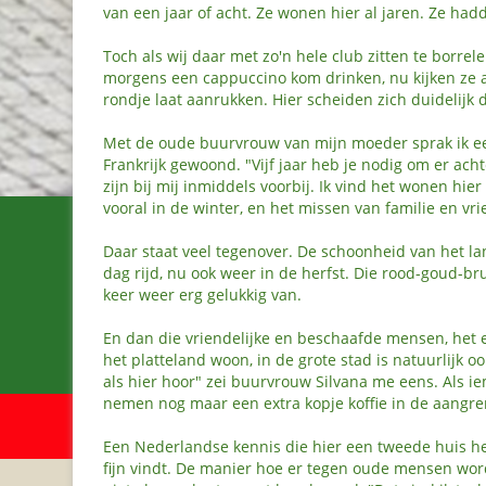
van een jaar of acht. Ze wonen hier al jaren. Ze had
Toch als wij daar met zo'n hele club zitten te borrele
morgens een cappuccino kom drinken, nu kijken ze a
rondje laat aanrukken. Hier scheiden zich duidelijk 
Met de oude buurvrouw van mijn moeder sprak ik ee
Frankrijk gewoond. "Vijf jaar heb je nodig om er achte
zijn bij mij inmiddels voorbij. Ik vind het wonen hier
vooral in de winter, en het missen van familie en vr
Daar staat veel tegenover. De schoonheid van het land
dag rijd, nu ook weer in de herfst. Die rood-goud-
keer weer erg gelukkig van.
En dan die vriendelijke en beschaafde mensen, het e
het platteland woon, in de grote stad is natuurlijk oo
als hier hoor" zei buurvrouw Silvana me eens. Als i
nemen nog maar een extra kopje koffie in de aangr
Een Nederlandse kennis die hier een tweede huis 
fijn vindt. De manier hoe er tegen oude mensen wor