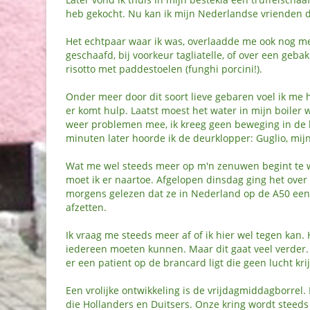
heb gekocht. Nu kan ik mijn Nederlandse vrienden d
Het echtpaar waar ik was, overlaadde me ook nog met 
geschaafd, bij voorkeur tagliatelle, of over een geba
risotto met paddestoelen (funghi porcini!).
Onder meer door dit soort lieve gebaren voel ik me h
er komt hulp. Laatst moest het water in mijn boiler
weer problemen mee, ik kreeg geen beweging in de k
minuten later hoorde ik de deurklopper: Guglio, mi
Wat me wel steeds meer op m'n zenuwen begint te w
moet ik er naartoe. Afgelopen dinsdag ging het over
morgens gelezen dat ze in Nederland op de A50 een
afzetten.
Ik vraag me steeds meer af of ik hier wel tegen kan.
iedereen moeten kunnen. Maar dit gaat veel verder. 
er een patient op de brancard ligt die geen lucht kr
Een vrolijke ontwikkeling is de vrijdagmiddagborrel.
die Hollanders en Duitsers. Onze kring wordt steeds