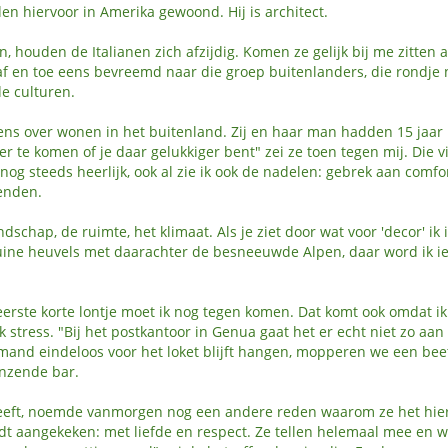
den hiervoor in Amerika gewoond. Hij is architect.
n, houden de Italianen zich afzijdig. Komen ze gelijk bij me zitten al
f en toe eens bevreemd naar die groep buitenlanders, die rondje 
de culturen.
ns over wonen in het buitenland. Zij en haar man hadden 15 jaar 
r te komen of je daar gelukkiger bent" zei ze toen tegen mij. Die vi
 nog steeds heerlijk, ook al zie ik ook de nadelen: gebrek aan comfor
ienden.
schap, de ruimte, het klimaat. Als je ziet door wat voor 'decor' ik 
bruine heuvels met daarachter de besneeuwde Alpen, daar word ik i
erste korte lontje moet ik nog tegen komen. Dat komt ook omdat ik
k stress. "Bij het postkantoor in Genua gaat het er echt niet zo aan
emand eindeloos voor het loket blijft hangen, mopperen we een bee
enzende bar.
heeft, noemde vanmorgen nog een andere reden waarom ze het hie
dt aangekeken: met liefde en respect. Ze tellen helemaal mee en 