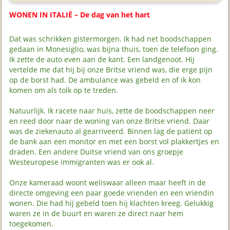
WONEN IN ITALIË – De dag van het hart
Dat was schrikken gistermorgen. Ik had net boodschappen
gedaan in Monesiglio, was bijna thuis, toen de telefoon ging.
Ik zette de auto even aan de kant. Een landgenoot. Hij
vertelde me dat hij bij onze Britse vriend was, die erge pijn
op de borst had. De ambulance was gebeld en of ik kon
komen om als tolk op te treden.
Natuurlijk. Ik racete naar huis, zette de boodschappen neer
en reed door naar de woning van onze Britse vriend. Daar
was de ziekenauto al gearriveerd. Binnen lag de patiënt op
de bank aan een monitor en met een borst vol plakkertjes en
draden. Een andere Duitse vriend van ons groepje
Westeuropese immigranten was er ook al.
Onze kameraad woont weliswaar alleen maar heeft in de
directe omgeving een paar goede vrienden en een vriendin
wonen. Die had hij gebeld toen hij klachten kreeg. Gelukkig
waren ze in de buurt en waren ze direct naar hem
toegekomen.