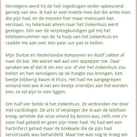
Vervolgens werd hij de heli ingedragen onder opbeurend
geroep van ons. Ik had er veel moeite mee dat die arme man,
die pijn had, en de mensen hier maar moeizaam kan
verstaan, nu helemaal alleen naar het ziekenhuis werd
gevlogen. Eén van de verpleegkundigen gaf mij het
telefoonnummer van de 1e hulp van het ziekenhuis en
raadde me aan over een paar uur pas te bellen.
Mijn Duitse en Nederlandse kompanen en ikzelf zakten af
naar de bar. We waren wel aan een oppepper toe. Daar
spraken we af dat ik om een uur of vier het ziekenhuis zou
bellen en hen vervolgens op de hoogte zou brengen. Een
beetje bibberig kwam ik thuis. Het had me aangegrepen
iemand met wie ik net een beetje vriendjes aan het worden
ben, zo vol pijn te zien liggen.
Om half vier belde ik het ziekenhuis. Ze verbonden me door
met cardiologie. De arts of verpleger die ik aan de telefoon
kreeg, vertelde dat onze vriend bij kennis was, zelfs met z'n
zoon had gebeld en geen pijn meer had. Hij had wel een
hartinfarct gehad maar de blokkade die de pijn had
veroorzaakt, was behandeld. Maar het was nog te vroeg om