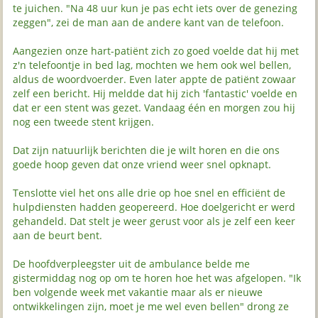
te juichen. "Na 48 uur kun je pas echt iets over de genezing
zeggen", zei de man aan de andere kant van de telefoon.
Aangezien onze hart-patiënt zich zo goed voelde dat hij met
z'n telefoontje in bed lag, mochten we hem ook wel bellen,
aldus de woordvoerder. Even later appte de patiënt zowaar
zelf een bericht. Hij meldde dat hij zich 'fantastic' voelde en
dat er een stent was gezet. Vandaag één en morgen zou hij
nog een tweede stent krijgen.
Dat zijn natuurlijk berichten die je wilt horen en die ons
goede hoop geven dat onze vriend weer snel opknapt.
Tenslotte viel het ons alle drie op hoe snel en efficiënt de
hulpdiensten hadden geopereerd. Hoe doelgericht er werd
gehandeld. Dat stelt je weer gerust voor als je zelf een keer
aan de beurt bent.
De hoofdverpleegster uit de ambulance belde me
gistermiddag nog op om te horen hoe het was afgelopen. "Ik
ben volgende week met vakantie maar als er nieuwe
ontwikkelingen zijn, moet je me wel even bellen" drong ze